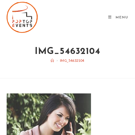
Skip
to
MENU
content
IMG_54632104
>
IMG_54632104