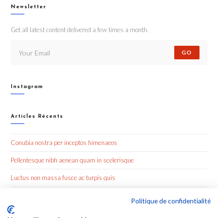
Newsletter
Get all latest content delivered a few times a month.
GO
Instagram
Articles Récents
Conubia nostra per inceptos himenaeos
Pellentesque nibh aenean quam in scelerisque
Luctus non massa fusce ac turpis quis
Nulla metus metus ullamcorper vel tincidunt
Politique de confidentialité