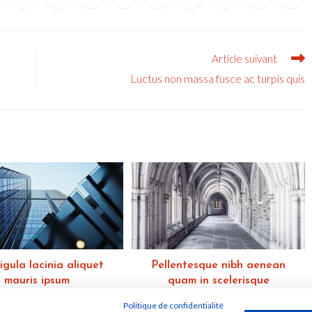
ns
dans
dans
dans
dans
dans
dans
dans
dans
dans
ne
une
une
une
une
une
une
une
une
une
tre
autre
autre
autre
autre
autre
autre
autre
autre
autr
nêtre
fenêtre
fenêtre
fenêtre
fenêtre
fenêtre
fenêtre
fenêtre
fenêtre
fenê
Article suivant
Luctus non massa fusce ac turpis quis
igula lacinia aliquet
Pellentesque nibh aenean
mauris ipsum
quam in scelerisque
25 octobre 2016
25 octobre 2016
Politique de confidentialité