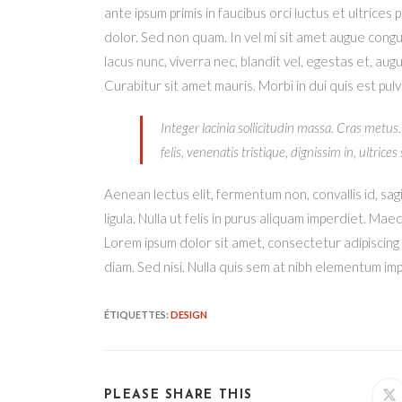
ante ipsum primis in faucibus orci luctus et ultrices
dolor. Sed non quam. In vel mi sit amet augue cong
lacus nunc, viverra nec, blandit vel, egestas et, aug
Curabitur sit amet mauris. Morbi in dui quis est pulvin
Integer lacinia sollicitudin massa. Cras metus.
felis, venenatis tristique, dignissim in, ultrice
Aenean lectus elit, fermentum non, convallis id, sagit
ligula. Nulla ut felis in purus aliquam imperdiet. Ma
Lorem ipsum dolor sit amet, consectetur adipiscing 
diam. Sed nisi. Nulla quis sem at nibh elementum imp
ÉTIQUETTES
:
DESIGN
PARTAGER
PLEASE SHARE THIS
Ou