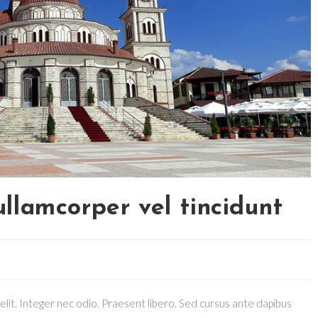
llamcorper vel tincidunt
elit. Integer nec odio. Praesent libero. Sed cursus ante dapibus