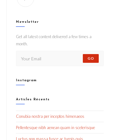
Newsletter
Get all latest content delivered a few times a
month.
GO
Instagram
Articles Récents
Conubia nostra per inceptos himenaeos
Pellentesque nibh aenean quam in scelerisque
Luctus non massa fusce ac turpis quis