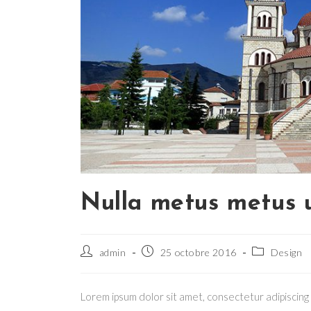
Nulla metus metus u
Auteur/autrice
Publication
Post
admin
25 octobre 2016
Design
de
publiée :
category:
la
publication :
Lorem ipsum dolor sit amet, consectetur adipiscing 