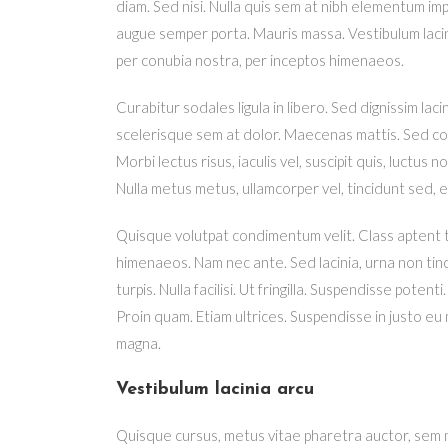
diam. Sed nisi. Nulla quis sem at nibh elementum imp
augue semper porta. Mauris massa. Vestibulum lacini
per conubia nostra, per inceptos himenaeos.
Curabitur sodales ligula in libero. Sed dignissim la
scelerisque sem at dolor. Maecenas mattis. Sed conva
Morbi lectus risus, iaculis vel, suscipit quis, luctus n
Nulla metus metus, ullamcorper vel, tincidunt sed, e
Quisque volutpat condimentum velit. Class aptent t
himenaeos. Nam nec ante. Sed lacinia, urna non tinc
turpis. Nulla facilisi. Ut fringilla. Suspendisse pote
Proin quam. Etiam ultrices. Suspendisse in justo eu 
magna.
Vestibulum lacinia arcu
Quisque cursus, metus vitae pharetra auctor, sem