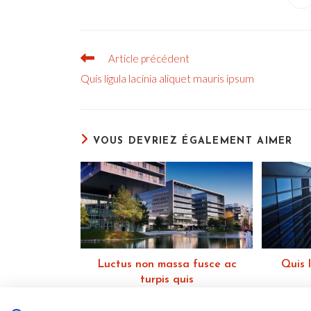
da
u
CE
au
fe
CONTENU
Read
Article précédent
more
Quis ligula lacinia aliquet mauris ipsum
articles
VOUS DEVRIEZ ÉGALEMENT AIMER
Luctus non massa fusce ac
Quis l
turpis quis
25 octobre 2016