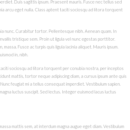
erdiet. Duis sagittis ipsum. Praesent mauris. Fusce nec tellus sed
a arcu eget nulla. Class aptent taciti sociosqu ad litora torquent
cinia nunc. Curabitur tortor. Pellentesque nibh. Aenean quam. In
llis tristique sem. Proin ut ligula vel nunc egestas porttitor.
on, massa. Fusce ac turpis quis ligula lacinia aliquet. Mauris ipsum.
uismod in, nibh.
aciti sociosqu ad litora torquent per conubia nostra, per inceptos
idunt mattis, tortor neque adipiscing diam, a cursus ipsum ante quis
nti. Nunc feugiat mi a tellus consequat imperdiet. Vestibulum sapien.
magna luctus suscipit. Sed lectus. Integer euismod lacus luctus
 massa mattis sem, at interdum magna augue eget diam. Vestibulum