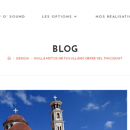
P O’ SOUND
LES OPTIONS
NOS REALISAT
BLOG
>
DESIGN
>
NULLA METUS METUS ULLAMCORPER VEL TINCIDUNT