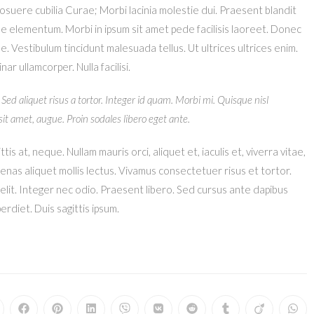
 posuere cubilia Curae; Morbi lacinia molestie dui. Praesent blandit
ue elementum. Morbi in ipsum sit amet pede facilisis laoreet. Donec
ue. Vestibulum tincidunt malesuada tellus. Ut ultrices ultrices enim.
ar ullamcorper. Nulla facilisi.
 Sed aliquet risus a tortor. Integer id quam. Morbi mi. Quisque nisl
s sit amet, augue. Proin sodales libero eget ante.
tis at, neque. Nullam mauris orci, aliquet et, iaculis et, viverra vitae,
ecenas aliquet mollis lectus. Vivamus consectetuer risus et tortor.
elit. Integer nec odio. Praesent libero. Sed cursus ante dapibus
erdiet. Duis sagittis ipsum.
vrir
Ouvrir
Ouvrir
Ouvrir
Ouvrir
Ouvrir
Ouvrir
Ouvrir
Ouvrir
Ouvr