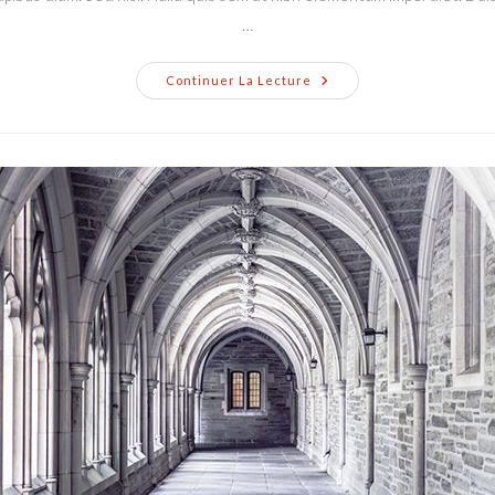
…
Conubia
Continuer La Lecture
Nostra
Per
Inceptos
Himenaeos