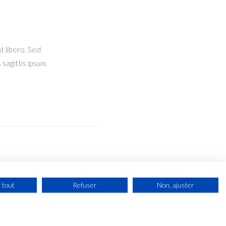
t libero. Sed
sagittis ipsum.
 tout
Refuser
Non, ajuster
MENTIONS LÉGALES