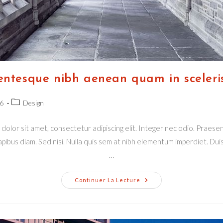
lentesque nibh aenean quam in sceleri
Post
6
Design
category:
dolor sit amet, consectetur adipiscing elit. Integer nec odio. Praesen
pibus diam. Sed nisi. Nulla quis sem at nibh elementum imperdiet. Duis 
…
Pellentesque
Continuer La Lecture
Nibh
Aenean
Quam
In
Scelerisque