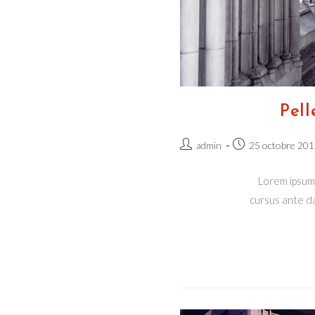
Pel
Auteur/autrice
Publication
admin
25 octobre 201
de
publiée :
la
Lorem ipsum 
publication :
cursus ante da