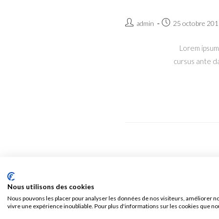
Auteur/autrice
Publication
admin
25 octobre 201
de
publiée :
la
Lorem ipsum 
publication :
cursus ante da
Nous utilisons des cookies
Nous pouvons les placer pour analyser les données de nos visiteurs, améliorer no
vivre une expérience inoubliable. Pour plus d'informations sur les cookies que no
FACEBOOK
YOUT