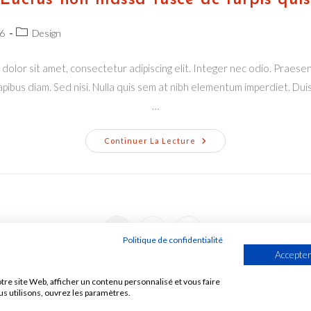
Luctus non massa fusce ac turpis quis
Post
6
Design
category:
dolor sit amet, consectetur adipiscing elit. Integer nec odio. Praesen
pibus diam. Sed nisi. Nulla quis sem at nibh elementum imperdiet. Duis 
…
Luctus
Continuer La Lecture
Non
Massa
Fusce
Ac
Turpis
Quis
1
2
Aller à la page suivante
Politique de confidentialité
Accepter
tre site Web, afficher un contenu personnalisé et vous faire
us utilisons, ouvrez les paramètres.
UBE
TWITTER
INSTAGRAM
POLITIQUE DE CONFIDENTIALITE