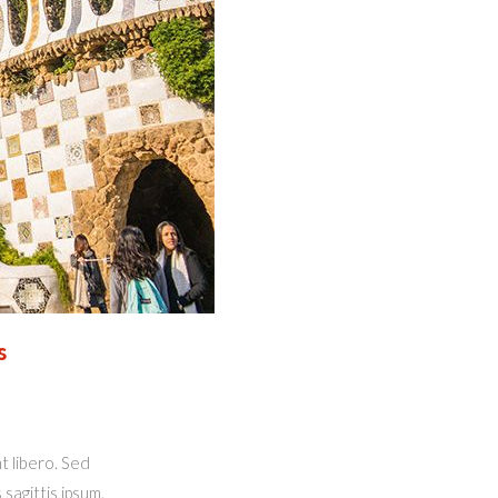
s
t libero. Sed
sagittis ipsum.