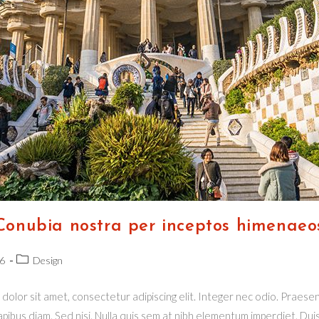
Conubia nostra per inceptos himenaeo
Post
6
Design
category:
dolor sit amet, consectetur adipiscing elit. Integer nec odio. Praesen
pibus diam. Sed nisi. Nulla quis sem at nibh elementum imperdiet. Duis 