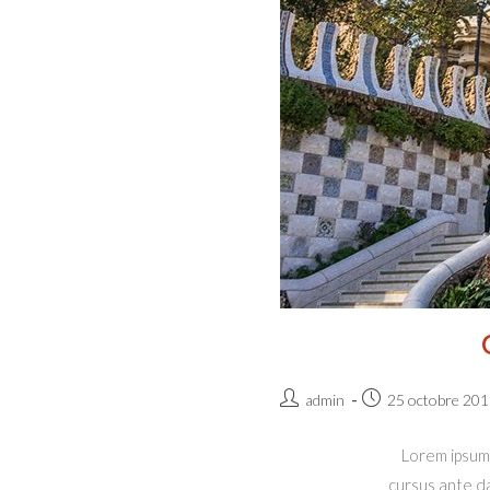
Auteur/autrice
Publication
admin
25 octobre 201
de
publiée :
la
Lorem ipsum 
publication :
cursus ante da