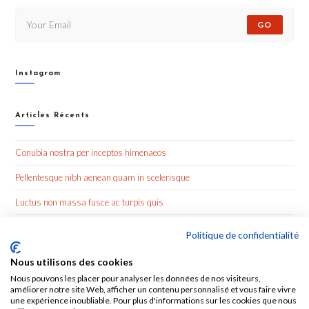
GO
Instagram
Articles Récents
Conubia nostra per inceptos himenaeos
Pellentesque nibh aenean quam in scelerisque
Luctus non massa fusce ac turpis quis
Nulla metus metus ullamcorper vel tincidunt
Politique de confidentialité
Nous utilisons des cookies
Commentaires Récents
Nous pouvons les placer pour analyser les données de nos visiteurs,
améliorer notre site Web, afficher un contenu personnalisé et vous faire vivre
une expérience inoubliable. Pour plus d'informations sur les cookies que nous