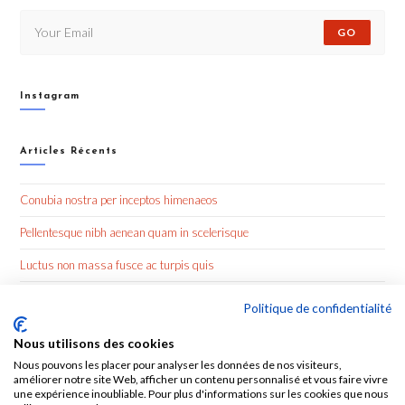
GO
Instagram
Articles Récents
Conubia nostra per inceptos himenaeos
Pellentesque nibh aenean quam in scelerisque
Luctus non massa fusce ac turpis quis
Nulla metus metus ullamcorper vel tincidunt
Politique de confidentialité
Nous utilisons des cookies
Commentaires Récents
Nous pouvons les placer pour analyser les données de nos visiteurs,
améliorer notre site Web, afficher un contenu personnalisé et vous faire vivre
une expérience inoubliable. Pour plus d'informations sur les cookies que nous