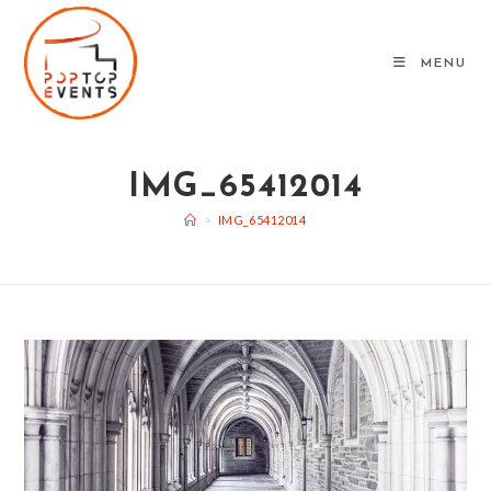
Skip
to
MENU
content
IMG_65412014
>
IMG_65412014