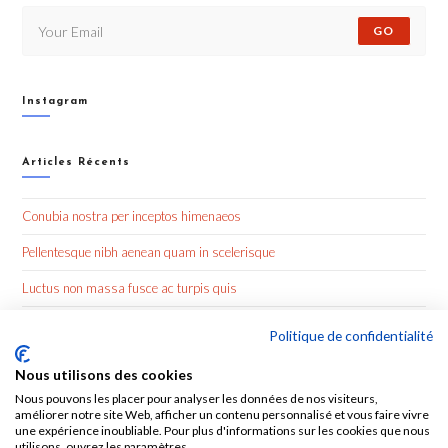
GO
Instagram
Articles Récents
Conubia nostra per inceptos himenaeos
Pellentesque nibh aenean quam in scelerisque
Luctus non massa fusce ac turpis quis
Nulla metus metus ullamcorper vel tincidunt
Politique de confidentialité
Nous utilisons des cookies
Commentaires Récents
Nous pouvons les placer pour analyser les données de nos visiteurs,
améliorer notre site Web, afficher un contenu personnalisé et vous faire vivre
une expérience inoubliable. Pour plus d'informations sur les cookies que nous
utilisons, ouvrez les paramètres.