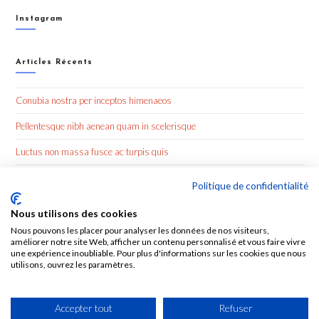
Instagram
Articles Récents
Conubia nostra per inceptos himenaeos
Pellentesque nibh aenean quam in scelerisque
Luctus non massa fusce ac turpis quis
Nulla metus metus ullamcorper vel tincidunt
Politique de confidentialité
Nous utilisons des cookies
Commentaires Récents
Nous pouvons les placer pour analyser les données de nos visiteurs,
améliorer notre site Web, afficher un contenu personnalisé et vous faire vivre
une expérience inoubliable. Pour plus d'informations sur les cookies que nous
utilisons, ouvrez les paramètres.
Accepter tout
Refuser
FACEBOOK
YOUTUBE
TWITTER
INSTAGRAM