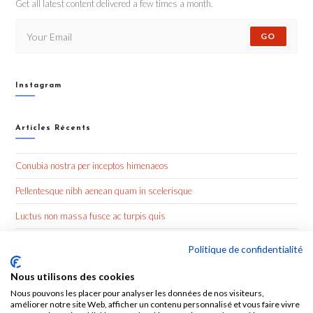
Get all latest content delivered a few times a month.
GO
Instagram
Articles Récents
Conubia nostra per inceptos himenaeos
Pellentesque nibh aenean quam in scelerisque
Luctus non massa fusce ac turpis quis
Nulla metus metus ullamcorper vel tincidunt
Politique de confidentialité
Nous utilisons des cookies
Commentaires Récents
Nous pouvons les placer pour analyser les données de nos visiteurs,
améliorer notre site Web, afficher un contenu personnalisé et vous faire vivre