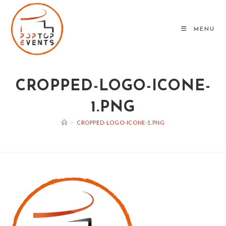
Skip
to
MENU
content
CROPPED-LOGO-ICONE-
1.PNG
>
CROPPED-LOGO-ICONE-1.PNG