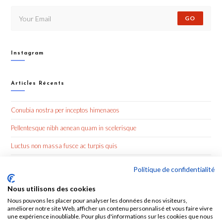
GO
Instagram
Articles Récents
Conubia nostra per inceptos himenaeos
Pellentesque nibh aenean quam in scelerisque
Luctus non massa fusce ac turpis quis
Nulla metus metus ullamcorper vel tincidunt
Politique de confidentialité
Nous utilisons des cookies
Commentaires Récents
Nous pouvons les placer pour analyser les données de nos visiteurs,
améliorer notre site Web, afficher un contenu personnalisé et vous faire vivre
une expérience inoubliable. Pour plus d'informations sur les cookies que nous