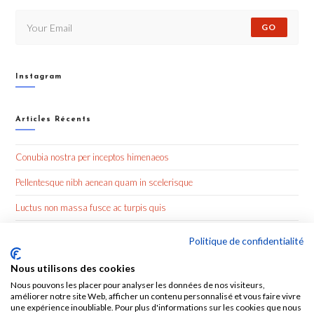
GO
Instagram
Articles Récents
Conubia nostra per inceptos himenaeos
Pellentesque nibh aenean quam in scelerisque
Luctus non massa fusce ac turpis quis
Nulla metus metus ullamcorper vel tincidunt
Politique de confidentialité
Nous utilisons des cookies
Commentaires Récents
Nous pouvons les placer pour analyser les données de nos visiteurs,
améliorer notre site Web, afficher un contenu personnalisé et vous faire vivre
une expérience inoubliable. Pour plus d'informations sur les cookies que nous